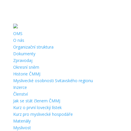
Telefon:
+420 727 946 883 |
Email:
svitavy@cmmj.cz
|
Adresa:
Vančurova 1, 568 02 Svitavy |
ČÚ:
194989215/0600 |
IČ:
67777805 |
Datová schránka:
apwf4ny
OMS
O nás
Organizační struktura
Dokumenty
Zpravodaj
Okresní sněm
Historie ČMMJ
Myslivecké osobnosti Svitavského regionu
Inzerce
Členství
Jak se stát členem ČMMJ
Kurz o první lovecký lístek
Kurz pro myslivecké hospodáře
Materiály
Myslivost