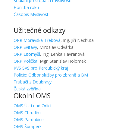
Šoulání po stopách myslivosti
Honitba roku
Časopis Myslivost
Užitečné odkazy
OPR Moravská Třebová
, Ing. Jiří Nechuta
ORP Svitavy
, Miroslav Odvárka
ORP Litomyšl
, Ing. Lenka Havranová
ORP Polička
, Mgr. Stanislav Holomek
KVS SVS pro Pardubický kraj
Policie: Odbor služby pro zbraně a BM
Trubači z Doubravy
Česká zvěřina
Okolní OMS
OMS Ústí nad Orlicí
OMS Chrudim
OMS Pardubice
OMS Šumperk