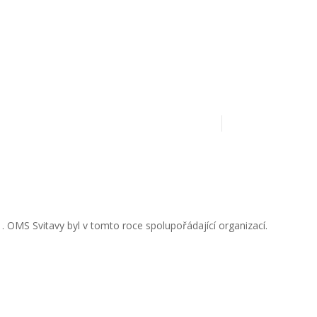
atová schránka:
apwf4ny
 . OMS Svitavy byl v tomto roce spolupořádající organizací.