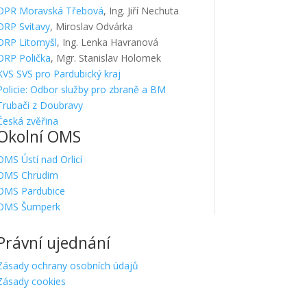
OPR Moravská Třebová
, Ing. Jiří Nechuta
ORP Svitavy
, Miroslav Odvárka
ORP Litomyšl
, Ing. Lenka Havranová
ORP Polička
, Mgr. Stanislav Holomek
KVS SVS pro Pardubický kraj
Policie: Odbor služby pro zbraně a BM
Trubači z Doubravy
Česká zvěřina
Okolní OMS
OMS Ústí nad Orlicí
OMS Chrudim
OMS Pardubice
OMS Šumperk
Právní ujednání
Zásady ochrany osobních údajů
Zásady cookies