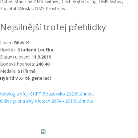
Dobeš Stanislav OMS Svitavy ; Čech Vojtěch, Ing. OMS Svitavy
Zapletal Miloslav OMS Prostějov
Nejsilnější trofej přehlídky
Lovec:
Bílek K
.
Honitba:
Studená Loučka
Datum ulovení:
11.9.2019
Bodová hodnota:
246,40
Medaile:
Stříbrná
Hybrid v X- té generaci
Katalog trofejí CHPT Bouzovsko 2020
Stáhnout
Odlov jelena siky v letech 2004 - 2019
Stáhnout