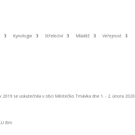
čurova 1, 568 02 Svitavy |
ČÚ:
194989215/0600 |
IČ:
67777805 |
D
a
Kynologie
Střelectví
Mláděž
Veřejnost
ok 2019 se uskutečnila v obci Městečko Trnávka dne 1. - 2. února 2020
LU Brn