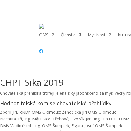
Telefon:
+420 727 946 883 |
Email:
svitavy@cmmj.cz
|
Adresa:
Van
OMS
Členství
Myslivost
Kultur
CHPT Sika 2019
Chovatelská přehlídka trofejí jelena siky japonského za myslivecký r
Hodnotitelská komise chovatelské přehlídky
Zbořil Jiří, RNDr. OMS Olomouc; Ženožička Jiří OMS Olomouc
Nechuta Jiří, Ing. MěÚ Mor. Třebová; Dvořák Jan, Ing., Ph.D. FLD MZ
Diviš Vladimír ml., Ing. OMS Šumperk; Figura Josef OMS Šumperk